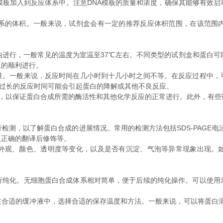
板加入到反应体系中。注意DNA模板的质量和浓度，确保其能够有效启
的体积。一般来说，试剂盒会有一定的推荐反应体积范围，在该范围内
行，一般常见的温度为室温至37℃左右。不同类型的试剂盒和蛋白可
应的顺利进行。
一般来说，反应时间在几小时到十几小时之间不等。在反应过程中，
过长的反应时间可能会引起蛋白的降解或其他不良反应。
，以保证蛋白合成所需的酶活性和其他化学反应的正常进行。此外，有些
了解蛋白合成的进展情况。常用的检测方法包括SDS-PAGE电泳分析、We
生正确的翻译后修饰等。
观、颜色、透明度等变化，以及是否有沉淀、气泡等异常现象出现。如
化。无细胞蛋白合成体系相对简单，便于后续的纯化操作。可以使用
适的缓冲液中，选择合适的保存温度和方法。一般来说，可以将蛋白溶液