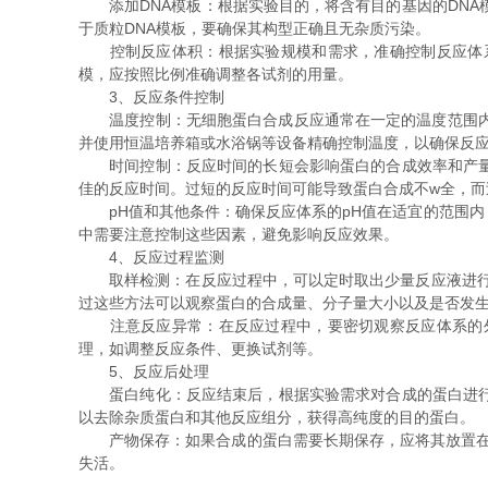
添加DNA模板：根据实验目的，将含有目的基因的DNA模
于质粒DNA模板，要确保其构型正确且无杂质污染。
控制反应体积：根据实验规模和需求，准确控制反应体系
模，应按照比例准确调整各试剂的用量。
3、反应条件控制
温度控制：无细胞蛋白合成反应通常在一定的温度范围内进
并使用恒温培养箱或水浴锅等设备精确控制温度，以确保反
时间控制：反应时间的长短会影响蛋白的合成效率和产量。
佳的反应时间。过短的反应时间可能导致蛋白合成不w全，而
pH值和其他条件：确保反应体系的pH值在适宜的范围内
中需要注意控制这些因素，避免影响反应效果。
4、反应过程监测
取样检测：在反应过程中，可以定时取出少量反应液进行检测，以
过这些方法可以观察蛋白的合成量、分子量大小以及是否发
注意反应异常：在反应过程中，要密切观察反应体系的外
理，如调整反应条件、更换试剂等。
5、反应后处理
蛋白纯化：反应结束后，根据实验需求对合成的蛋白进行纯
以去除杂质蛋白和其他反应组分，获得高纯度的目的蛋白。
产物保存：如果合成的蛋白需要长期保存，应将其放置在合
失活。