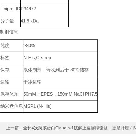
Uniprot ID
P34972
分子量
41.9 kDa
制剂信息
纯度
>80%
标签
N-His,C-strep
保存
液体制剂，请收到后于-80℃储存
运输
干冰运输
保存体系
50mM HEPES，150mM NaCl PH7.5
纳米盘信息
MSP1 (N-His)
上一篇：
全长4次跨膜蛋白Claudin-1破解上皮屏障谜题，更是肝癌 /