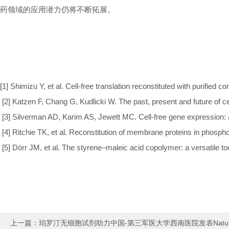
药领域的应用潜力仍将不断拓展。
[1] Shimizu Y, et al. Cell-free translation reconstituted with purified
[2] Katzen F, Chang G, Kudlicki W. The past, present and future of ce
[3] Silverman AD, Karim AS, Jewett MC. Cell-free gene expression: 
[4] Ritchie TK, et al. Reconstitution of membrane proteins in phosph
[5] Dörr JM, et al. The styrene–maleic acid copolymer: a versatile 
上一篇：
珀罗汀无细胞试剂助力中国-第三军医大学西南医院发表Nature Co