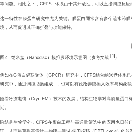
等问题。相比之下，
CFPS
体系由于其开放性，可以直接调控反应
这一特性在膜蛋白研究中尤为关键。膜蛋白通常含有多个疏水跨膜
境，从而促进其正确折叠与功能保持。
[4]
图2｜纳米盘（Nanodisc）模拟膜环境示意图（参考文献
）
例如在G蛋白偶联受体（GPCR）研究中，CFPS结合纳米盘体系
研究中，通过调控
脂质组成
，也可以有效改善膜插入效率与构象稳
随着冷冻电镜（Cryo-EM）技术的发展，结构生物学对高质量蛋
期。
除结构生物学外，CFPS在蛋白工程与高通量筛选中的应用也日
证，从而显著提高设计—构建—测试-学习循环（DBTL cycle）的效