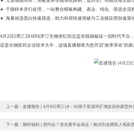
►
无需细胞培养，突破复杂生物系统限制，蛋白生产周期压缩至数
►
千级样本并行处理，一站整合模板构建、表达、纯化、筛选全流
►
海量候选蛋白快速筛选，助力科研快速突破与工业级应用加速落
4月23日周三18:00珀罗汀生物张忆恒总监在线揭秘这一划时代
还是生物医药企业技术大牛，这场直播都将为您开启"效率革命"的新
上一篇：
直播预告 | 4月9日周三18：00基于双滚环扩增反应的新型
下一篇：
限时福利 | 想约会？首先要学会表达！购试剂盒赠双人电影