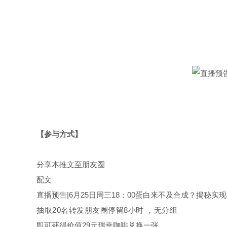
【参与方式】
分享本推文至朋友圈
配文
直播预告|6月25日周三18：00蛋白来不及合成？揭秘
抽取
20名
转发朋友圈停留
8小时
，无分组
即可获得价值29元瑞幸咖啡兑换一张