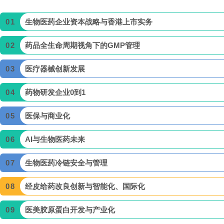
0
1
生物医药企业资本战略与香港上市实务
02
药品全生命周期视角下的GMP管理
0
3
医疗器械创新发展
0
4
药物研发企业0到1
0
5
医保与商业化
0
6
AI与生物医药未来
0
7
生物医药冷链安全与管理
0
8
经皮给药改良创新与智能化、国际化
0
9
医美胶原蛋白开发与产业化