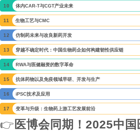
10
体内CAR-T与CGT产业未来
11
生物工艺与CMC
12
仿制药未来与改良新药开发
13
穿越不确定时代：中国生物药企如何构建韧性供应链
14
RWA与医健融资的数字革命
15
抗体药物以及免疫领域早研、开发与生产
16
iPSC技术及应用
17
变革与升级：生物药上游工艺发展前沿
👉
医博会同期！2025中