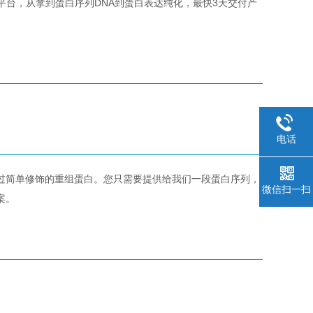
平台，从拿到蛋白序列DNA到蛋白表达纯化，最快3天交付产
电话
过简单修饰的重组蛋白。您只需要提供给我们一段蛋白序列，
微信扫一扫
案。