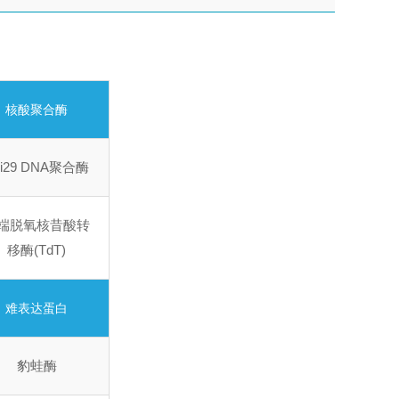
核酸聚合酶
hi29 DNA聚合酶
端脱氧核昔酸转
移酶(TdT)
难表达蛋白
豹蛙酶