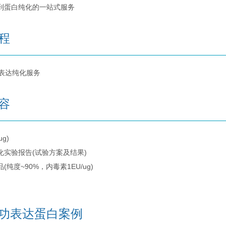
到蛋白纯化的一站式服务
程
容
g)
化实验报告(试验方案及结果)
(纯度~90%，内毒素1EU/ug)
功表达蛋白案例