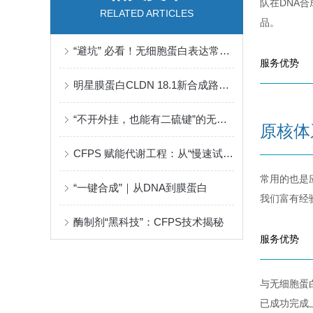
队在DNA
RELATED ARTICLES
品。
“避坑” 必看！无细胞蛋白表达常见问题解答
服务优势
明星膜蛋白CLDN 18.1新合成路线：无细胞系统全长蛋白表达
“不开外挂，也能有二硫键”的无细胞蛋白表达试剂盒——珀罗汀无细胞蛋白表达试剂盒
原核体
CFPS 赋能代谢工程：从“慢速试错”到“快速原型”的研发范式转变
常用的也是
“一键合成”｜从DNA到膜蛋白
我们富有经
酶制剂“黑科技”：CFPS技术揭秘
服务优势
与无细胞蛋
已成功完成