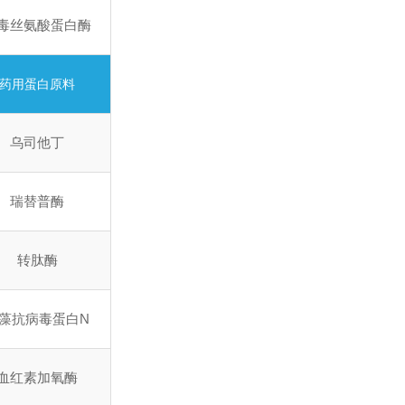
毒丝氨酸蛋白酶
药用蛋白原料
乌司他丁
瑞替普酶
转肽酶
藻抗病毒蛋白N
血红素加氧酶