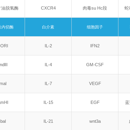
甘油脱氢酶
CXCR4
肉毒su Hc段
蛇
性内切酶
白介素
细胞因子
cORI
IL-2
IFN2
ndlII
IL-4
GM-CSF
mal
IL-7
VEGF
amHl
IL-15
EGF
蓝
bal
IL-21
wnt3a