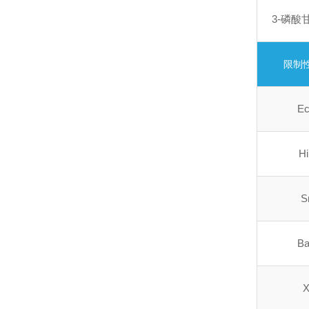
3-磷酸
限制
E
Hi
S
B
X