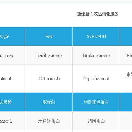
lgG
Fab
ScFv/VHH
tuzumab
Ranibizumab
Brolucizumab
P
末
palimab
Cetuximab
Caplacizumab
关键酶
膜蛋白
特殊靶点蛋白
pase-1
水通道蛋白
钙网蛋白