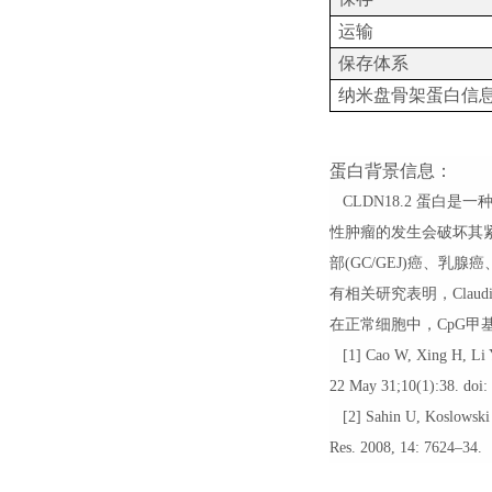
运输
保存体系
纳米盘骨架蛋白信
蛋白背景信息：
CLDN18.2
蛋白是一
性肿瘤的发生会破坏其
部
(GC/GEJ)
癌、乳腺癌
有相关研究表明，
Claud
在正常细胞中，
CpG
甲
[1] Cao W, Xing H, Li Y,
22 May 31;10(1):38. do
[2] Sahin U, Koslowski M,
Res. 2008, 14: 7624–34.