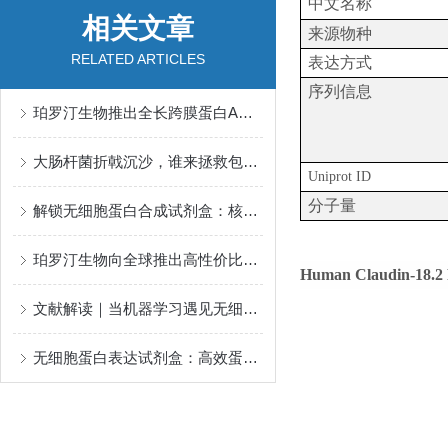
中文名称
相关文章
来源物种
RELATED ARTICLES
表达方式
序列信息
珀罗汀生物推出全长跨膜蛋白ACKR2—炎症与肿瘤研究的“双面钥匙”！
大肠杆菌折戟沉沙，谁来拯救包涵体蛋白？
Uniprot ID
分子量
解锁无细胞蛋白合成试剂盒：核心功能如何重新定义实验可能？
珀罗汀生物向全球推出高性价比的全长膜蛋白现货目录产品
Human Claudin-18.2
文献解读｜当机器学习遇见无细胞蛋白合成：蛋白工程进入“快速迭代”时代
无细胞蛋白表达试剂盒：高效蛋白合成的“体外工厂”