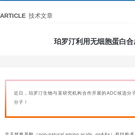
ARTICLE
技术文章
珀罗汀利用无细胞蛋白合
近日，珀罗汀生物与某研究机构合作开展的ADC候选分
分子！
非天然氨基酸
（non-natural amino acids, nnAAs）
有结构多