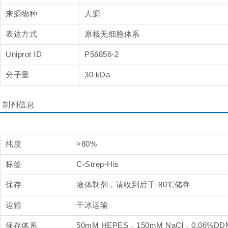
来源物种
人源
表达方式
原核无细胞体系
Uniprot ID
P56856-2
分子量
30 kDa
制剂信息
纯度
>80%
标签
C-Strep-His
保存
液体制剂，请收到后于-80℃储存
运输
干冰运输
保存体系
50mM HEPES，150mM NaCl，0.06%DD