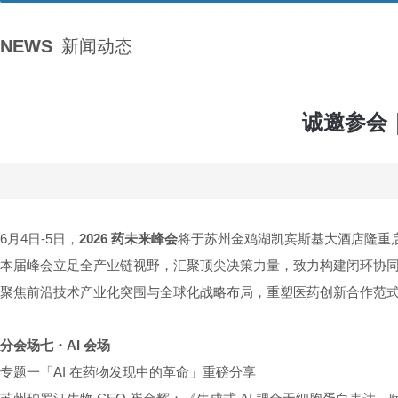
NEWS
新闻动态
诚邀参会｜
6月4日-5日，
2026
药未来峰会
将于苏州金鸡湖凯宾斯基大酒店隆重
本届峰会立足全产业链视野，汇聚顶尖决策力量，
致力构建闭环协
聚焦前沿技术产业化突围与全球化战略布局，重塑医药创新合作范
分会场七・AI 会场
专题一「AI 在药物发现中的革命」重磅分享