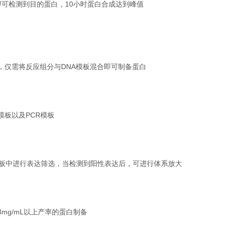
即可检测到目的蛋白，10小时蛋白合成达到峰值
，仅需将反应组分与DNA模板混合即可制备蛋白
模板以及PCR模板
孔板中进行表达筛选，当检测到阳性表达后，可进行体系放大
3mg/mL以上产率的蛋白制备