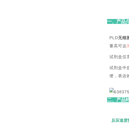
一、产品
PLD
无细
量高可达
试剂盒仅
试剂盒中
便，表达
二、产品
反应速度