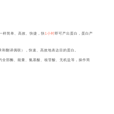
R一样简单、高效、快捷，快
1小时
即可产出蛋白，蛋白产
转录和翻译偶联），快速、高效地表达目的蛋白。
的全部酶、能量、氨基酸、核苷酸、无机盐等，操作简