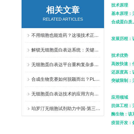
技术原理
相关文章
基本原理：
RELATED ARTICLES
合成蛋白质
不用细胞也能造药？这项技术正在打破多肽药物的“不可能”
发展历程：
解锁无细胞蛋白表达系统：关键注意事项，新手也能少走弯路
技术优势
高效快速：
无细胞蛋白表达平台重构复杂多肽生物合成体系
还原度高：
合成生物竞赛如何脱颖而出？PLD 无细胞蛋白表达，为竞技实力加码！
突破限制：
无细胞蛋白表达技术的应用方向与发展趋势
应用领域
抗体工程：无
珀罗汀无细胞试剂助力中国-第三军医大学西南医院发表Nature Communications
酶生物：该
疫苗开发：