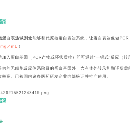
介绍
胞蛋白表达试剂盒
能够替代原核蛋白表达系统，让蛋白表达像做PC
3mg／mL
！
需加入蛋白基因（PCR产物或环状质粒）即可通过“一锅式”反应（
提供的无细胞反应体系除目的蛋白基因外，含有体外转录和翻译所需
效率高。已被国内诸多医药研发企业内部验证并推广使用。
特色
快