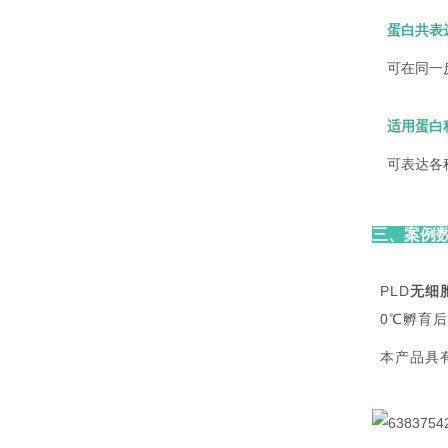
蛋白共表
可在同一
适用蛋白
可表达各
三、案例
PLD
无细
0℃孵育
本产品具