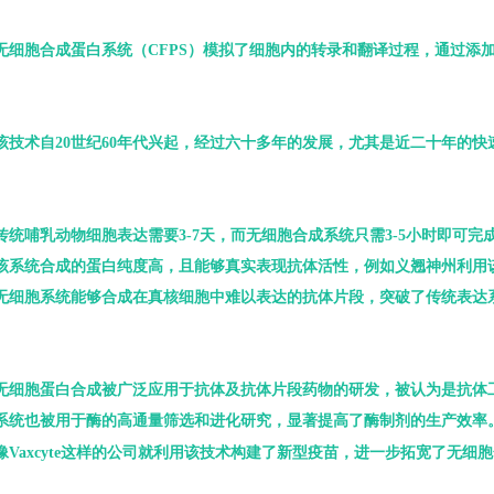
无细胞合成蛋白系统（CFPS）模拟了细胞内的转录和翻译过程，通过添加
。
该技术自20世纪60年代兴起，经过六十多年的发展，尤其是近二十年的
传统哺乳动物细胞表达需要3-7天，而无细胞合成系统只需3-5小时即可完
该系统合成的蛋白纯度高，且能够真实表现抗体活性，例如义翘神州利用
无细胞系统能够合成在真核细胞中难以表达的抗体片段，突破了传统表达
细胞蛋白合成被广泛应用于抗体及抗体片段药物的研发，被认为是抗体工程的“
系统也被用于酶的高通量筛选和进化研究，显著提高了酶制剂的生产效率
像Vaxcyte这样的公司就利用该技术构建了新型疫苗，进一步拓宽了无细