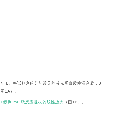
g/mL。将试剂盒组分与常见的荧光蛋白质粒混合后，3
图1A）。
μL级到 mL 级反应规模的线性放大
（图1B）。